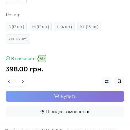
Розмір
S
(13 шт.)
M
(12 шт.)
L
(4 шт.)
XL
(15 шт.)
2XL
(6 шт.)
В наявності
50
398.00 грн.
Купити
Швидке замовлення